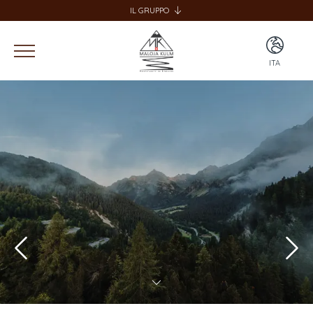
IL GRUPPO
SPECIALE GROUP
SPECIALE HOME
ITA
HOTEL BERNINA HOSPIZ
2309 RESTAURANT
ITA
CHALET SPECIALE
ENG
SPECIALE SKI SCHOOL
DEU