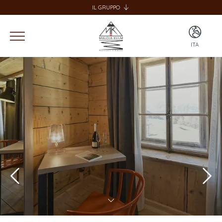
IL GRUPPO
SPECIALE GROUP
SPECIALE HOME
ITA
HOTEL BERNINA HOSPIZ
2309 RESTAURANT
ITA
CHALET SPECIALE
ENG
SPECIALE SKI SCHOOL
DEU