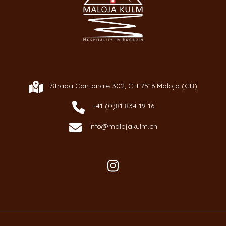
Strada Cantonale 302, CH-7516 Maloja (GR)
+41 (0)81 834 19 16
info@malojakulm.ch