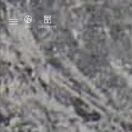
DEU
DIE GRUPPE
ITA
SPECIALE GROUP
ENG
SPECIALE HOME
DEU
HOTEL BERNINA HOSPIZ
2309 RESTAURANT
CHALET SPECIALE
SPECIALE SKI SCHOOL